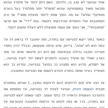
אחד שהשני לא טוב בו, ולהיפך. האם ניתן לומר על תלמיד שהוא
מוכשר מאוד במתמטיקה שהוא 'מוצלח' יותר מתלמיד בעל כשרון
מוסיקלי נפלא? אז מה הופך אותו ליותר מוצלח ממני? אך ורק
המחשבות שלי והתווית שהדבקתי לעצמי. במו 'ידיי' או אם תרצו
'מחשבותיי', אני הופך את עצמי ממוצלח ללא יוצלח ומענק לגמד.
כאשר בחור יוצא לפגישה עם בחורה, ומה שעובר לו בראש זה עד
כמה הוא לא 'שווה', ביישן, איש שיחה משעמם, ובכלל יהיה נחמד
מצידה וטובה גדולה מבחינתה אם היא רק תישאר איתו עד סוף
הערב ואולי גם תועיל בטובה להסכים לצאת יחד לעוד פגישה…
אל יתפלא, מדוע הוא מתנהג כך בפועל בפגישה, ומדוע כך הוא
מצטייר בעיני אותה בחורה והורס לעצמו את הפגישה החשובה.
אז הנה טיפ קטן לרווקים (וגם לרווקות כמובן…) שניתן במסגרת
תכנית
העצמה זוגית
, שנועד לעזור לך בפגישה, עד שתפתח את
ההערכה העצמית הראויה לך כלפי עצמך. לפני שאתה יוצא לפגישה
עם בחורה, ברר או נסה לנחש מי הדמות החשובה והנערצת על
ידה, עצום את עיניך ודמיין לעצמך שאתה אותה דמות או חשוב לא