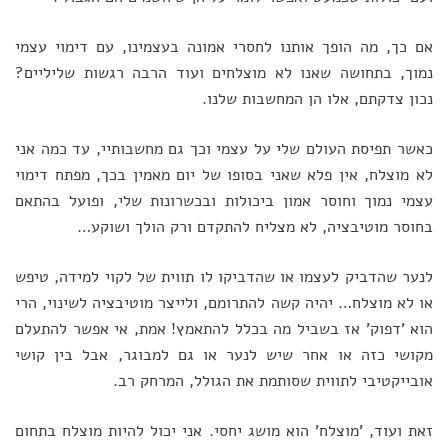
אם כך, מה הופך אותנו לחסרי אמונה בעצמינו, עם דימוי עצמי
נמוך, בתחושה שאנו לא מוצלחים ועוד הרבה רגשות שליליים?
נכון צדקתם, אלו הן המחשבות שלנו.
כאשר תפיסת העולם שלי על עצמי וכך גם מחשבותיי, עד כמה אני
לא מוצלח, אין פלא שאני בסופו של יום מאמין בכך, מפתח דימוי
עצמי נמוך וחוסר אמון ביכולות ובכשרונות שלי, ופועל בהתאם
בחוסר מוטיבציה, לא מצליח להתקדם ורק הולך ושוקע…
לנער שהדביק לעצמו או שהדביקו לו תווית של לקוי למידה, טיפש
או לא מוצלח… יהיה קשה להתרומם, ולייצר מוטיבציה לשינוי, הרי
הוא 'דפוק' אז בשביל מה בכלל להתאמץ! אמת, אי אפשר להתעלם
מקושי כזה או אחר שיש לנער או גם למבוגר, אבל בין קושי
אובייקטיבי לתווית שסותמת את הגולל, המרחק רב.
זאת ועוד, 'מוצלח' הוא מושג יחסי. אני יכול להיות מוצלח בתחום