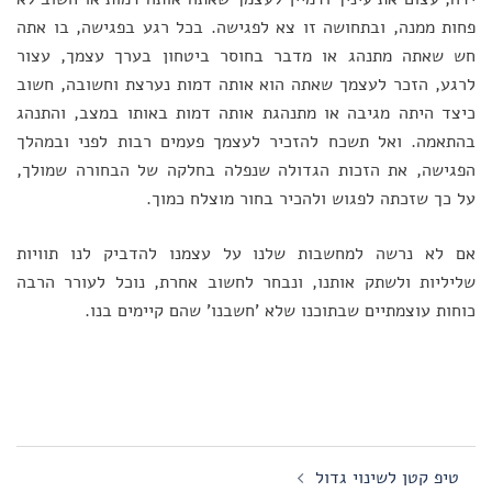
פחות ממנה, ובתחושה זו צא לפגישה. בכל רגע בפגישה, בו אתה
חש שאתה מתנהג או מדבר בחוסר ביטחון בערך עצמך, עצור
לרגע, הזכר לעצמך שאתה הוא אותה דמות נערצת וחשובה, חשוב
כיצד היתה מגיבה או מתנהגת אותה דמות באותו במצב, והתנהג
בהתאמה. ואל תשכח להזכיר לעצמך פעמים רבות לפני ובמהלך
הפגישה, את הזכות הגדולה שנפלה בחלקה של הבחורה שמולך,
על כך שזכתה לפגוש ולהכיר בחור מוצלח כמוך.
אם לא נרשה למחשבות שלנו על עצמנו להדביק לנו תוויות
שליליות ולשתק אותנו, ונבחר לחשוב אחרת, נוכל לעורר הרבה
כוחות עוצמתיים שבתוכנו שלא 'חשבנו' שהם קיימים בנו.
Post
טיפ קטן לשינוי גדול
navigation