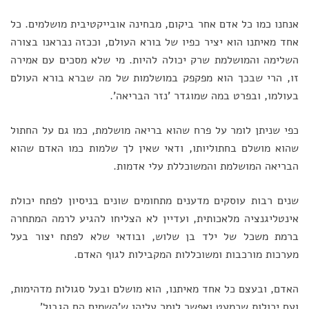
אנחנו כמו כל אדם אחר ביקום, מבחינה אובייקטיבית מושלמים. כל
אחד מאיתנו הוא יציר כפיו של בורא העולם, וככזה נבראנו בצורה
השלימה והמושלמת שרק יכולה להיות. מי שלא מסכים עם אמירה
זו, הרי שבכך הוא מפקפק במושלמות של מה שברא בורא העולם
בעולמו, ובפרט במה שמוגדר 'נזר הבריאה'.
כפי שניתן לומר על פרח שהוא בריאה מושלמת, כמו גם על החתול
שהוא מושלם בחתוליותו, ודאי שאין לך שלמות כמו האדם שהוא
הבריאה המושלמת והמשוכללת עלי אדמות.
שנים רבות עוסקים מדענים מתחומים שונים בניסיון לפתח יכולת
אינטליגנציה מלאכותית, ועדיין לא הצליחו להגיע לרמה המתחרה
ברמת משכל של ילד בן שלוש, ובודאי שלא לפתח יצור בעל
מערכות מורכבות ומשוכללות המקבילות לגוף האדם.
האדם, ובעצם כל אחד מאיתנו, הוא מושלם ובעל סגולות מדהימות,
ועם יכולות שכמעט ואפשר לומר עליהן ש'השמים הם הגבול'.