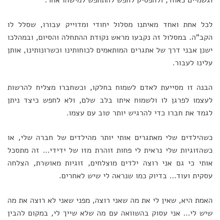
לכל אחת ואחד מאיתנו מסלול יחודי ומדוייק עבורו, שסלל לו
הקב"ה. במסלול זה נקבעו מראש נקודת ההתחלה והסיום, ובמהלכו
ישנן אבני דרך של אתגרים המותאמים לכוחותינו וכשרונותינו, אותן
עלינו לעבור.
הבנה זו מסייעת לאדם לשמוח בחלקו, וכשחברו מצליח להרשות
לעצמו לפרגן לו ולשמוח איתו בלב שלם, ולא לחפש כיצד ניתן
לגמד את חברו כדי להרגיש יותר טוב עם עצמו.
כשהילדים שלי מאתגרים אותי יותר מהילדים של חברה שלי, או
כשהזוגיות שלי נראית לי פחות זוהרת מזו של ידידי… זה מתסכל
אותי כי גם אני רוצה ילדים מוצלחים, זוגיות מאושרת, הצלחה
עסקית ועוד… בדיוק כמו שנראה לי שיש לאחרים.
האמת היא, שאין לי את מה שאני רוצה, מפני שאני לא רוצה את מה
שיש לי… אני עסוק בהשוואה עם מה שלא שייך לי, במקום להבין