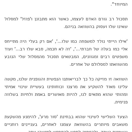
המיוחד".
תסכול רב גורם האדם לעצמו, כאשר הוא מתבונן ו'פוזל' למסלול
שאינו שלו ועסוק בהשוואה בניהם.
'אילו הייתי נולד למשפחה כמו שלו…', 'אם רק בעלי היה מתייחס
אלי כמו בעלה של חברתי…', 'זה לא חכמה, סבא שלו רב…' ועוד
משפטים רבים ומגוונים, המבטאים תסכול מהמסלול שלי הנובע
מהשוואתו למסלולם של אחרים.
השוואה זו מזיקה כל כך לבריאותנו הנפשית והגופנית שלנו, מקשה
עלינו מאוד להשקיע את מרצנו וכוחותינו בעשיית שינוי אמיתי
ומהותי שהוא מתאים לנו, להיות מאושרים באמת ולחיות בשלווה
פנימית.
הצעד השלישי לשינוי שהוא בבחינת 'סור מרע', להימנע מהשקעת
משאבים מיותרים בהשוואת עצמנו לאחרים, בעניינים רוחניים
וגשמיים כאחד, ולהפסיק לחפש להתחפש למישהו אחר.