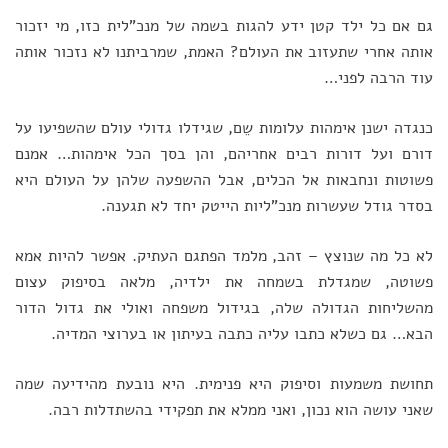
גם אם כל ילד קטן ידע להגות בשמה של מנכ"לית כזו, מי יזכור
אותה אחרי שתעזוב את העולם? האמת, שמרביתנו לא נזכור אותה
עוד הרבה לפני…
כנגדה ישנן אימהות עלומות שֵם, שגידלו גדולי עולם שהשפיעו על
דורם ועל דורות רבים אחריהם, והן בסך הכל אימהות… אמנם
פשוטות ונחבאות אל הכלים, אבל ההשפעה שלהן על העולם היא
בסדר גודל שעשרות מנכ"ליות הייטק יחד לא תגענה.
לא כל מה שנוצץ – זהב, מלמד הפתגם העתיק. אפשר להיות אמא
פשוטה, שמגדלת בשמחה את ילדיה, מלאה בסיפוק עצום
מהשליחות הגדולה שלה, בגידול משפחה ואולי את גדול הדור
הבא… גם כשלא כתבו עליה כתבה בעיתון או בערוצי המדיה.
תחושת משמעות וסיפוק היא פנימית. היא נובעת מהידיעה שמה
שאני עושה הוא נכון, ואני ממלא את תפקידי בהשתדלות רבה.