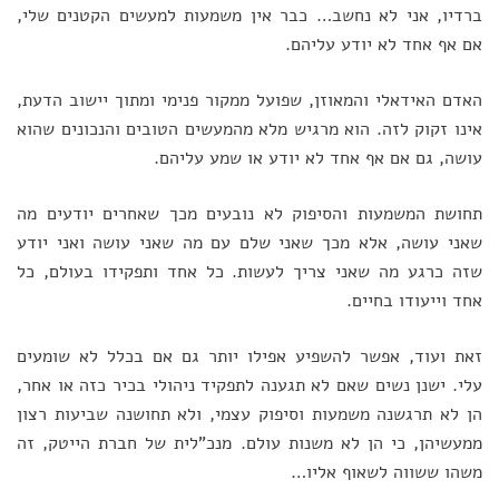
ברדיו, אני לא נחשב… כבר אין משמעות למעשים הקטנים שלי,
אם אף אחד לא יודע עליהם.
האדם האידאלי והמאוזן, שפועל ממקור פנימי ומתוך יישוב הדעת,
אינו זקוק לזה. הוא מרגיש מלא מהמעשים הטובים והנכונים שהוא
עושה, גם אם אף אחד לא יודע או שמע עליהם.
תחושת המשמעות והסיפוק לא נובעים מכך שאחרים יודעים מה
שאני עושה, אלא מכך שאני שלם עם מה שאני עושה ואני יודע
שזה כרגע מה שאני צריך לעשות. כל אחד ותפקידו בעולם, כל
אחד וייעודו בחיים.
זאת ועוד, אפשר להשפיע אפילו יותר גם אם בכלל לא שומעים
עלי. ישנן נשים שאם לא תגענה לתפקיד ניהולי בכיר כזה או אחר,
הן לא תרגשנה משמעות וסיפוק עצמי, ולא תחושנה שביעות רצון
ממעשיהן, כי הן לא משנות עולם. מנכ"לית של חברת הייטק, זה
משהו ששווה לשאוף אליו…