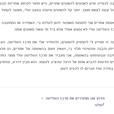
ה לנטייה שיש לאנשים להאשים אחרים, היא חוסר לקיחת אחריות הנובע
ל קשה לצאת ממנו. יותר קל להאשים מישהו במצב שלי, מאשר לעמול ו
מת אחרים אני למעשה מאפשר להם לשלוט בי. האמירה או המחשבה שמ
ז השליטה שלי לא נמצא אצלי אלא ביד מי שאני מאשים אותו.
ה זו תסייע לי להפסיק להאשים, ולהחזיר אלי את מרכז השליטה. הע
ות והבנה שהשינוי תלוי בי, ושאין טעם בהאשמה של אחרים, הן מה
בה שבשימוש בהאשמה, אני מעביר את מרכז השליטה שלי ממני החוצ
ם חדשות להביא אותו אל היעד שהציב לעצמו. הוא מבין ויודע, שהסיבה
בחירה שלו תגרום לו להגיע לשם.
Po
מדוע אנו מפקירים את מרכז השליטה
navigati
שלנו?