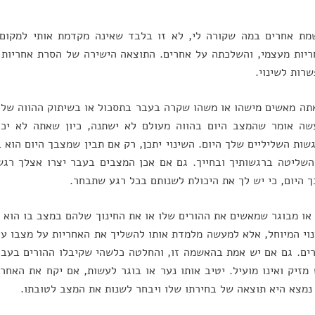
מת אחרים במה שקורה לי, לא זו בלבד שאינה מקדמת אותי למקום 
יות מעצמי, והשלכתה על אחרים. התוצאה הישירה של הסרת אחריות זו
רות לשינוי.
ה מאשים מישהו או משהו שקרה בעבר בתסכול או בשיתוק ההווה שלך
שה אומר שהמצב היום בהווה מעולם לא ישתנה, כיון שאתה לא יכ
שות השליליים שלך היום. השינוי יתכן, רק אם תבין שמצבך היום הוא 
שליטה ברגשותיך ובחייך. גם אם אכן המצבים בעבר יצרו אצלך רגשו
 היום, כי יש לך את היכולת לשנותם בכל רגע שתבחר.
או מבוגר שמאשים את ההורים שלו או את החינוך שלהם במצב בו הוא נ
וי המיוחל, אלא למעשה מלמדת אותו להשליך את האחריות על מצבו ע
ים. גם אם יש אמת בהאשמה זו, והחלטה כלשהי שקיבלו ההורים בעבר
מזיק ואינו מועיל. יטיב אותו נער או בוגר לעשות, אם יקח את האחר
נמצא היא תוצאה של בחירתו שלו ויבחר לשנות את המצב לטובתו.