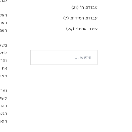
לנו.
עבודת ה'
(21)
האש
עבודת המידות
(7)
האחר
שינוי אמיתי
(24)
האפש
כשאת
למע
חיפוש:
והרג
את ה
מצבך
נער 
לשינ
ההור
רגש 
הוא 