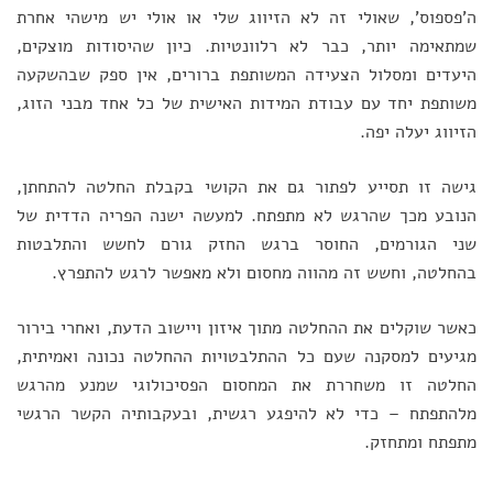
ה'פספוס', שאולי זה לא הזיווג שלי או אולי יש מישהי אחרת
שמתאימה יותר, כבר לא רלוונטיות. כיון שהיסודות מוצקים,
היעדים ומסלול הצעידה המשותפת ברורים, אין ספק שבהשקעה
משותפת יחד עם עבודת המידות האישית של כל אחד מבני הזוג,
הזיווג יעלה יפה.
גישה זו תסייע לפתור גם את הקושי בקבלת החלטה להתחתן,
הנובע מכך שהרגש לא מתפתח. למעשה ישנה הפריה הדדית של
שני הגורמים, החוסר ברגש החזק גורם לחשש והתלבטות
בהחלטה, וחשש זה מהווה מחסום ולא מאפשר לרגש להתפרץ.
כאשר שוקלים את ההחלטה מתוך איזון ויישוב הדעת, ואחרי בירור
מגיעים למסקנה שעם כל ההתלבטויות ההחלטה נכונה ואמיתית,
החלטה זו משחררת את המחסום הפסיכולוגי שמנע מהרגש
מלהתפתח – כדי לא להיפגע רגשית, ובעקבותיה הקשר הרגשי
מתפתח ומתחזק.