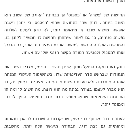
מתוך רגשות או תאוות.
תחושות של 'פשרה' או 'פספוס' הן בבחינת 'האויב של הטוב הוא
הטוב ביותר'. רווק שחי בתחושה שהוא 'מפספס' כי יתכן וישנה
איפשהו מישהי טובה או מתאימה יותר, לא יגיע לעולם לשלווה
נפשית פנימית, כי גם לאחר שיתחתן תחושה זו תמשיך לקונן בו,
והמחשבה אילו היה נשוי למישהי אחרת המצב היה אחר, רק תוביל
אותו לתסכול ולפגיעה חמורה בקשר הזוגי שלו עם אשתו.
רווק (או רווקה) הפועל מתוך איזון נפשי – פנימי, מגדיר היטב את
הנקודות שבראש סדר העדיפויות שלו, כשהשיקול העיקרי המנחה
אותו הוא תבונה ולא סערת רגשות או תאווה חיצונית. באופן זה, בו
הוא מברר לעצמו בצורה נכונה מה הוא רוצה, מה חשוב לו ומה הן
התכונות האמיתיות שהוא מחפש בבת זוגו, החיפוש הופך לברור
וממוקד יותר.
לאחר בירור משותף בו ימצא, שהנקודות החשובות לו אכן תואמות
ומהותיות גם לבת זוגו, הבחירה תיעשה קלה יותר. מחשבות