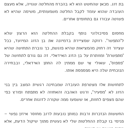
בת זוג. מכאן שהחשש הוא לא בהכרח מהחלטה שגויה, אלא מעצם
העובדה שהוא עומד לקבל החלטה משמעותית, משימה שהיא לא
פשוטה עבורו גם בתחומים אחרים.
מחסום פסיכולוגי נוסף בקבלת ההחלטה הוא הרצון שלא
ל'התפשר'. רווקה שמציירת בדמיונה את בן הזוג המיועד, ככל
שציור זה רחוק מהמציאות שהיא פוגשת, כך גוברת התחושה שהיא
'מתפשרת' ומוותרת על בן הזוג האידאלי. זה גם גורם לתחושה של
'פספוס', שאולי אֵי שם ממתין לה החתן האידאלי, ובבחירה
הנוכחית שלה היא מפספסת אותו.
לתחושות אלו מצטרפת העובדה שמבחינה רגשית המצב בין בני
הזוג לא 'מסעיר', ורגש האהבה והאחווה לא מתפתח ופורץ כפי
שהם מצפים לחוות, או ששמעו ממה שקורה לזוגות אחרים.
החששות הנזכרות ורבות כמותן נובעות לרוב מחוסר איזון נפשי –
פנימי בו קבלת ההחלטות שלי לא נעשית מתוך שיקול הדעת, אלא