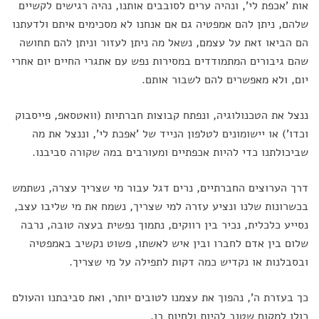
אות 'אכפת לי', ונהיה ערים לסובבים אותנו, נהיה רגישים לקשיים
שלהם, ניתן להם אמפטיה גם אם אנחנו לא מסכימים איתם ולדעתנו
הם הביאו זאת על עצמם, נשאל מה ניתן לעזור וניתן להם תחושה
שהם גיבורים המתמודדים במסירות נפש עם אתגרי החיים יום אחרי
יום, ולא מאפשרים להם לשבור אותם.
ננצל את הטכנולוגיה, ונפתח קבוצות חברתיות (וואטסאפ, פייסבוק
וכדו') או יישומונים לטלפון הנייד של 'אפכת לי', וננצל את מה
שביכולתנו כדי להיות אכפתיים ומעורבים במה שקורה סביבנו.
דרך הערוצים החברתיים, נרים דגל עבור מי שצריך עצרה, נשתמש
בכשרונות שלנו ונציע עזרה למי שצריך, נשמח את מי שליבו עצב,
נסייע כלכלית, נכיר בין רווקים, נתמוך נפשית בעצה טובה, נרבה
שלום בין אדם לחברו ובין איש לאשתו, פשוט נקשיב באמפטיה
ובסבלנות או נקדיש כמה דקות לתפילה על מי שצריך.
כך בעזרת ה', נהפוך את עצמנו לטובים יותר, ואת סביבתנו והעולם
כולו למקום שטוב להיות ולחיות בו.