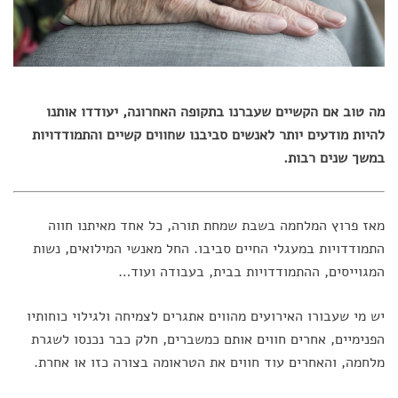
מה טוב אם הקשיים שעברנו בתקופה האחרונה, יעודדו אותנו
להיות מודעים יותר לאנשים סביבנו שחווים קשיים והתמודדויות
במשך שנים רבות.
מאז פרוץ המלחמה בשבת שמחת תורה, כל אחד מאיתנו חווה
התמודדויות במעגלי החיים סביבו. החל מאנשי המילואים, נשות
המגוייסים, ההתמודדויות בבית, בעבודה ועוד…
יש מי שעבורו האירועים מהווים אתגרים לצמיחה ולגילוי כוחותיו
הפנימיים, אחרים חווים אותם כמשברים, חלק כבר נכנסו לשגרת
מלחמה, והאחרים עוד חווים את הטראומה בצורה כזו או אחרת.