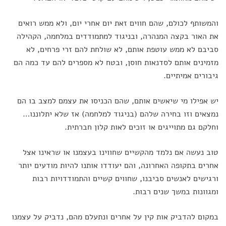
והמשותף לכולם, שהם חווים זאת יום אחרי יום, ולא ממש רואים
את האור בקצה המנהרה, ובניגוד למתמודדים במלחמה, הקהילה
סביבם לא ממש עוטפת אותם, לא שולחת להם זרי פרחים, לא
מזמינים אותם לסדנאות חוסן, ובטח לא מספרים להם עד כמה הם
גיבורים אמיתיים.
יש אפילו מי שיאשים אותם, שהם הכניסו את עצמם למצב בו הם
נמצאים וזו בחירה שלהם (בניגוד למלחמה) אז שלא יתלוננו…
וחלקם גם מתוייגים או זוכים לאות קלון חברתית.
טוב נעשה אם נלמד מהקשיים שחווינו בעצמנו או שראינו אצל
אחרים בתקופה האחרונה, והם יעודדו אותנו להיות מודעים יותר
ורגישים לאנשים סביבנו, שחווים קשיים והתמודדויות רבות
ומגוונות במשך שנים רבות.
במקום להדביק אות קין על אחרים ונתעלם מהם, נדביק על עצמנו