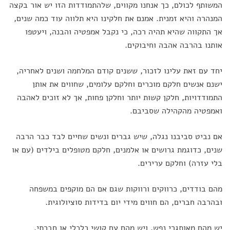
המשותף לכולם, כך אנחנו מקווים, שלהתמודדות הזו יש אור בקצה
המנהרה והיא זמנית. אמנם את חלקינו היא תלווה עוד כמה שנים,
אך התקווה שהיא תהיה רכה, כי נקבל אמפטיה והבנה, ויעטפו
אותנו בהרבה אהבה וחיבוקים.
יחד עם זאת עלינו לזכור, ששנים קודם המלחמה ושנים לאחריה,
ישנם אנשים חלקם מוכרים וחלקם עלומים, שחווים את אותן
התמודדויות, חלקן קשות יותר וחלקן פחות, אך לא זוכים לאהבה
ואמפטיה מהקהילה שסביבם.
אם נביט סביבנו נגלה, שיש גברים ונשים שחיים לבד כבר הרבה
שנים, כדוגמת גרושים או אלמנים, חלקם מטופלים בילדים (עם או
בלי עזרה) וחלקם ערירים.
מהם בודדים, כרווקים ורווקות שגם אם הם מוקפים במשפחה
ובהרבה חברים, הם חווים מידי יום בדידות סוציולוגית.
יש מהם מאותגרי נפש, ויש מהם עם קושי כלכלי או חברתי.